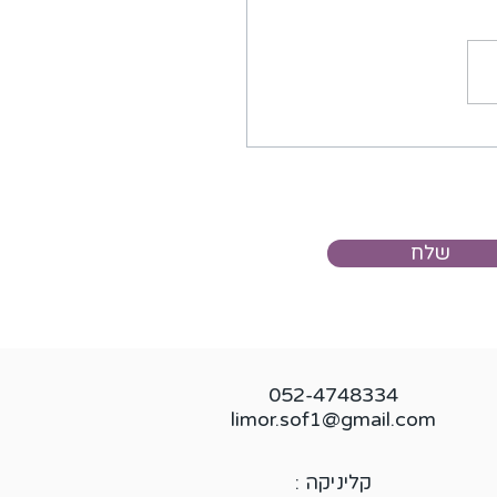
וט לצאת ממשבר - הנה
ת ואיך להקל
שלח
052-4748334
limor.sof1@gmail.com
קליניקה :