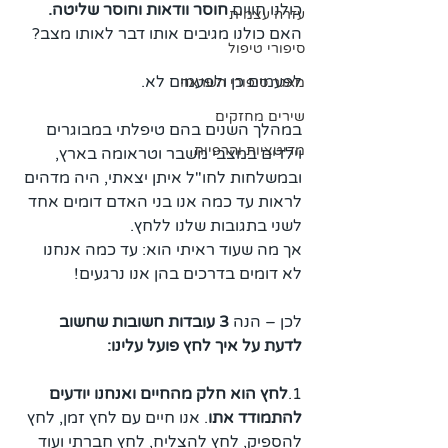
כולנו חווים 
חוסר וודאות וחוסר שליטה.
עזרה עצמית
האם כולנו מגיבים אותו דבר לאותו מצב?
סיפורי טיפול
לפעמים כן ולפעמים לא.
מאגר סיפורי השראה
שירים מחזקים
במהלך השנים בהם טיפלתי במבוגרים 
מדיטציות והרפיות
וילדים במצבי משבר וטראומה בארץ, 
ובמשלחות לחו"ל איתן יצאתי, היה מדהים 
לראות עד כמה אנו בני האדם דומים אחד 
לשני בתגובות שלנו ללחץ.
אך מה שעוד ראיתי הוא: עד כמה אנחנו 
לא דומים בדרכים בהן אנו נרגעים!
לכן – הנה 
3 עובדות חשובות שחשוב  
לדעת על איך לחץ פועל עלינו:
1.
לחץ הוא חלק מהחיים ואנחנו יודעים 
להתמודד אתו
. אנו חיים עם לחץ זמן, לחץ 
להספיק, לחץ להצליח, לחץ חברתי ועוד 