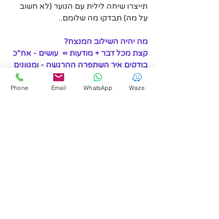
תייצרו שיחה לילית עם הנוער (לא חשוב 
על מה) תבדקו מה שלומם..
מה יהיה השילוב המנצח? 
קצת מכל דבר + מודעות =  עושים - אח"כ 
בודקים איך השתפרה ההרגשה - ומגוונים 
עד שמרגישים טוב !
איך לצאת ממשבר
התמודדות עם משבר
Phone
Email
WhatsApp
Waze
חומר מקצועי
חשוב לדעת
חשוב לדעת על מצבי משבר
חומר מקצועי למטפלים
פוסטים קשורים
הצג הכול