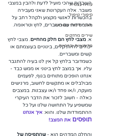
העובדות שהכי מועיל לדעת ולהבין במצבי 
עזרה עצמית
משבר. אלה העקרונות שאני מעבירה 
סיפורי טיפול
בהכשרות לאנשי מקצוע ולקהל רחב על 
התמודדות עם משברים, לחץ וטראומה. 
מאגר סיפורי השראה
שירים מחזקים
א. 
מצבי לחץ הם חלק מהחיים
. מצבי לחץ 
מדיטציות והרפיות
יכולים להיות קלים, בינוניים בעוצמתם או 
קשים ומשבריים. 
כשמדובר בלחץ קל אין לנו בעיה להתגבר 
עליו. אך במצב לחץ בינוני או ממש כבד - 
אנחנו הופכים מתוחים בגוף, לפעמים 
מבולבלים או מתקשים לחשוב, מרגישים 
מועקה, ו/או פחד ו/או עצבנות. במצבים 
כאלה - חשוב לזכור את הדבר העיקרי 
שמשפיע על התחושה שלנו ועל כל 
ההתמודדות שלנו. והוא:
איך אנחנו 
תופסים 
את המצב!
והחלק המדהים הוא - 
שהתפיסה של 