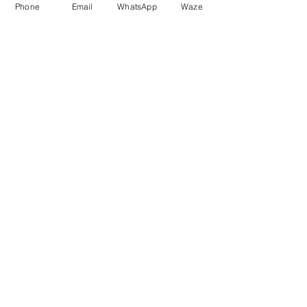
Phone
Email
WhatsApp
Waze
לי
21 באפר׳ 2025
אשמח לדעת מי כתב את השיר.
מי זאת לאה? 
לייק
להשיב
להרשמה לניוזלטר
אני מאשר.ת בהרשמתי הצטרפות
לרשימת התפוצה
שלח