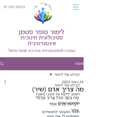
כניסת חברים
לימור סופר פטמן
פסיכולוגית חינוכית
אינטגרטיבית
המרכז לפסיכותרפיה והדרכת אנשי טיפול
פוסט
הבלוג של לימור
24 באוק׳ 2022
הבלוג של לימור
מה צריך אדם (שיר)
חשוב לדעת על מצבי משבר
מָה בְּסַךְ הַכֹּל צָרִיךְ אָדָם?
הדרכת הורים
לְפָחוֹת אָדָם אֶחָד 
אַחֵר
חומר מקצועי למטפלים
שֶׁיְּשַׁקֵּף לוֹ אֶת עֵינָיו 