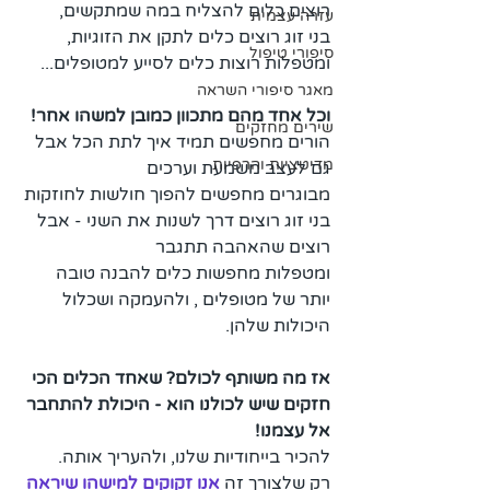
רוצים כלים להצליח במה שמתקשים, 
עזרה עצמית
בני זוג רוצים כלים לתקן את הזוגיות, 
סיפורי טיפול
ומטפלות רוצות כלים לסייע למטופלים...
מאגר סיפורי השראה
וכל אחד מהם מתכוון כמובן למשהו אחר!
שירים מחזקים
הורים מחפשים תמיד איך לתת הכל אבל 
מדיטציות והרפיות
גם לעצב משמעת וערכים
מבוגרים מחפשים להפוך חולשות לחוזקות
בני זוג רוצים דרך לשנות את השני - אבל 
רוצים שהאהבה תתגבר
ומטפלות מחפשות כלים להבנה טובה 
יותר של מטופלים , ולהעמקה ושכלול 
היכולות שלהן.
אז מה משותף לכולם? שאחד הכלים הכי 
חזקים שיש לכולנו הוא - היכולת להתחבר 
אל עצמנו!
להכיר בייחודיות שלנו, ולהעריך אותה. 
רק שלצורך זה 
אנו זקוקים למישהו שיראה 