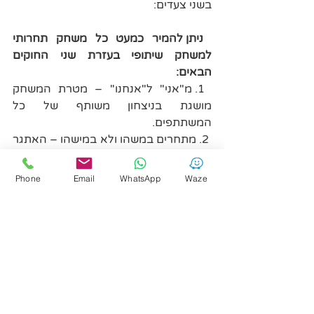
בשני צעדים:
ניתן להמיר כמעט כל משחק תחרותי 
למשחק שיתופי בעזרת שני החוקים 
הבאים:
 1. מ"אני" ל"אנחנו" – מטרת המשחק 
מושגת בניצחון משותף של כל 
המשתתפים.
 2. מתחרים במשהו ולא במישהו – האתגר 
התחרותי יימדד כלפי זמן, או הישג קודם 
של הקבוצה, ולא האחד כנגד השני, ואף 
Phone
Email
WhatsApp
Waze
לא נגד קבוצה אחרת.
הנה דוגמה ליישום המודל במונופול:
 1. מ"אני" ל"אנחנו" – על השחקנים לעבוד 
ביחד בכדי לבנות בתים ואחר-כך מלונות 
בכל המדינות, בכמה שפחות צעדים. 
כאשר שחקן נכנס למדינה של שחקן אחר, 
הוא יכול לעזור לו לקנות בתים, ועל כך 