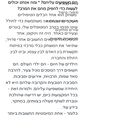
הם משפיעים עליהם? * ומה אנחנו יכולים 
עזרה עצמית
לעשות כדי להפיק מהם את המרב?
סיפורי טיפול
משחק הוא אחד הכלים הטיפוליים 
העיקריים שבהם אני משתמשת כדי לחולל 
מאגר סיפורי השראה
שינוי פנימי בקרב המטופלים שלי, בוגרים 
שירים מחזקים
וצעירים כאחד. היה זה ויניקוט, אחד 
מדיטציות והרפיות
הפסיכואנליטיקאים החשובים אחרי פרויד, 
שתיאר את המשחק ככלי מרכזי בפיתוח 
תקשורת בין האדם לבין עצמו, ובינו לבין 
הזולת והחברה.
הילדים של היום - הם ילדי העולם. הם 
חשופים דרך המסכים מגיל צעיר, להרבה 
מאד שפות, תרבויות, אירועים וסביבות. 
הסביבה הטבעית והקרובה שלהם היא לא 
היחידה שמשפיעה עליהם. ולמרות זאת - 
בכל המקצועות כיום, יש דרישה שהולכת 
וגוברת לשתף פעולה בצוותים, במחקר, 
בידע עוד. 
כלומר - אחת המיומנויות החשובות ביותר 