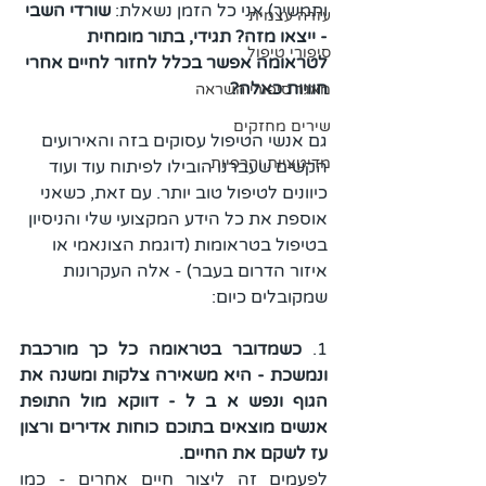
ותמשיך) אני כל הזמן נשאלת: 
שורדי השבי 
עזרה עצמית
- ייצאו מזה? תגידי, בתור מומחית 
סיפורי טיפול
לטראומה אפשר בכלל לחזור לחיים אחרי 
חוויות כאלה?
מאגר סיפורי השראה
שירים מחזקים
גם אנשי הטיפול עסוקים בזה והאירועים 
מדיטציות והרפיות
הקשים שעברנו הובילו לפיתוח עוד ועוד 
כיוונים לטיפול טוב יותר. עם זאת, כשאני 
אוספת את כל הידע המקצועי שלי והניסיון 
בטיפול בטראומות (דוגמת הצונאמי או 
איזור הדרום בעבר) - אלה העקרונות 
שמקובלים כיום: 
1. 
כשמדובר בטראומה כל כך מורכבת 
ונמשכת - היא משאירה צלקות ומשנה את 
הגוף ונפש א ב ל - דווקא מול התופת 
אנשים מוצאים בתוכם כוחות אדירים ורצון 
עז לשקם את החיים.
לפעמים זה ליצור חיים אחרים - כמו 