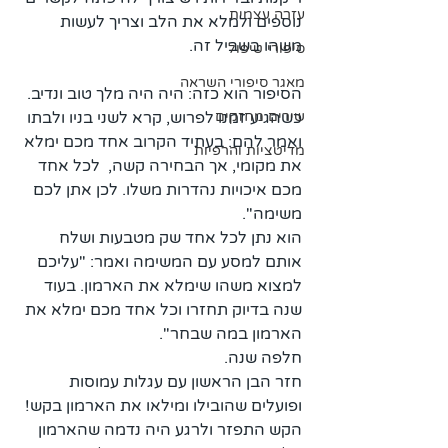
עזרה עצמית
נוספים ולמלא את הלב וצריך לעשות 
משהו בשביל זה.
סיפורי טיפול
מאגר סיפורי השראה
הסיפור הוא כזה: היה היה מלך טוב ונדיב. 
שירים מחזקים
כשהגיע זמנו לפרוש, קרא לשני בניו ולבתו 
ואמר להם: בעתיד הקרוב אחד מכם ימלא 
מדיטציות והרפיות
את מקומי, אך הבחירה קשה,  לכל אחד 
מכם איכויות נהדרות משלו. לכן אתן לכם 
משימה".
הוא נתן לכל אחד שק מטבעות ושלח 
אותם למסע עם המשימה ואמר: "עליכם 
למצוא משהו שימלא את הארמון. בעוד 
שנה בדיוק תחזרו וכל אחד מכם ימלא את 
הארמון במה שבחר".
חלפה שנה.
חזר הבן הראשון עם עגלות עמוסות 
ופועלים שהובילו ומילאו את הארמון בקש! 
הקש התפזר ולרגע היה נדמה שהארמון 