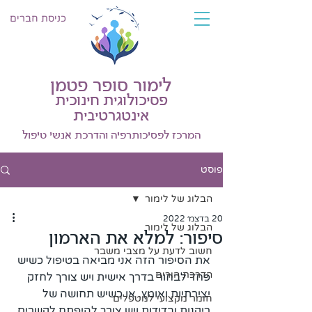
כניסת חברים
לימור סופר פטמן
פסיכולוגית חינוכית
אינטגרטיבית
המרכז לפסיכותרפיה והדרכת אנשי טיפול
פוסט
הבלוג של לימור
20 בדצמ׳ 2022
הבלוג של לימור
סיפור: למלא את הארמון
חשוב לדעת על מצבי משבר
את הסיפור הזה אני מביאה בטיפול כשיש 
הדרכת הורים
פחד לבחור בדרך אישית ויש צורך לחזק 
יצירתיות ואומץ. או כשיש תחושה של 
חומר מקצועי למטפלים
ריקנות ובדידות ויש צורך להיפתח לקשרים 