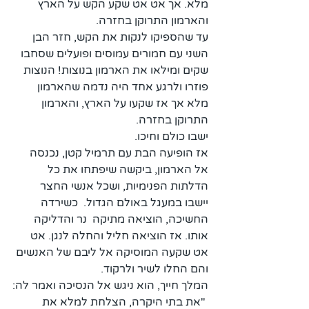
מלא. אך אט אט שקע הקש על הארץ 
והארמון התרוקן בחזרה.
עד שהספיקו לנקות את הקש, חזר הבן 
השני עם חמורים עמוסים ופועלים שסחבו 
שקים ומילאו את הארמון בנוצות! הנוצות 
פוזרו ולרגע אחד היה נדמה שהארמון 
מלא אך אז שקעו על הארץ, והארמון 
התרוקן בחזרה.
ישבו כולם וחיכו.
אז הופיעה הבת עם תרמיל קטן, נכנסה 
אל הארמון, ביקשה שיפתחו את כל 
הדלתות הפנימיות, ושכל אנשי החצר 
יישבו במעגל באולם הגדול.  כשירדה 
החשיכה, הוציאה מתיקה  נר והדליקה 
אותו. אז הוציאה חליל והחלה לנגן. אט 
אט שקעה המוסיקה אל ליבם של האנשים 
והם החלו לשיר ולרקוד.
המלך חייך, הוא ניגש אל הנסיכה ואמר לה:
 "את בתי היקרה, הצלחת למלא את 