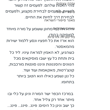
עזרה עצמית
מהי האמת שלהם. לפעמים זה קשור 
לזוגיות, לפעמים לבחירת מקצוע, ולפעמים 
סיפורי טיפול
לבחירת דרך לחיות את החיים.
מאגר סיפורי השראה
שירים מחזקים
היה היה כנר מחונן ששמע על מורה מיוחד 
למוסיקה בהודו.
מדיטציות והרפיות
הוא ארז את כל חפציו ונסע ללמוד ישירות 
מהמאסטר.
כשהגיע, לא האמין למראה עיניו. ליד כל 
בית ותחת כל עץ ישבו מוסיקאים מכל 
הגוונים והסגנונות וניגנו סונטות מורכבות, 
קונצ'רטות, מאקאמות ועוד ועוד. 
כל נגן נשמע כאילו הוא הטוב ביותר 
בתחומו.
 במרכז הכפר ישר המורה וניגן על כלי ובו 
מיתר אחד רק צליל אחד. 
כך ישב וניגן כל הימים: פינג.. פינג... פינג... 