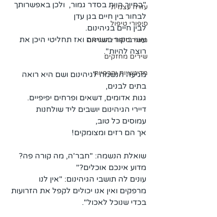
"בחייך היית בסדר גמור,  ולכן באפשרותך 
עזרה עצמית
לבחור בין חיים בגן עדן 
סיפורי טיפול
לבין חיים בגיהינום. 
עשי ביקור בשניהם ואז תחליטי היכן את 
מאגר סיפורי השראה
רוצה להיות".
שירים מחזקים
מדיטציות והרפיות
מגיעה הנשמה לגיהינום ושם היא רואה 
בתים לבנים, 
גגות אדומים, דשאים ופרחים יפיפיים. 
דיירי הגיהינום יושבים ליד שולחנות 
עמוסים כל טוב, 
אך הם רזים ומצומקים! 
שואלת הנשמה: "חבר'ה, מה קורה פה? 
מדוע אינכם אוכלים?"
עונים לה תושבי הגיהינום: "אין לנו 
מרפקים ואין אנו יכולים לקפל את הזרועות 
בכדי שנוכל לאכול".