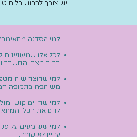
יש צורך לרכוש כלים ט
​למי הסדנה מתאימה?
לכל אלו שמעוניינים 
ברוב מצבי המשבר ו
למי שרוצה
שיח מטפלי
משותפת בתקופה המא
למי ש
חווים קושי מול
להם את הכלי המתאי
למי ששומעים על פני
עדיין לא קורה.