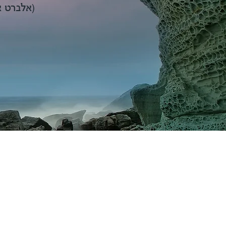
(אלברט אי